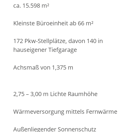
ca. 15.598 m²
Kleinste Büro­einheit ab 66 m²
172 Pkw-Stell­plätze, davon 140 in
haus­eigener Tief­garage
Achsmaß von 1,375 m
2,75 – 3,00 m Lichte Raum­höhe
Wärme­versorgung mittels Fern­wärme
Außen­liegender Sonnen­schutz